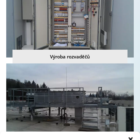
Výroba rozvaděčů
Hromosvody